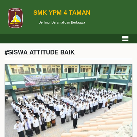
SMK YPM 4 TAMAN
Berilmu, Beramal dan Bertaqwa
#SISWA ATTITUDE BAIK