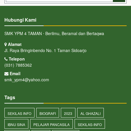
Hubungi Kami
SMK YPM 4 TAMAN ⋅ Berilmu, Beramal dan Bertaqwa
Alamat
Jl. Raya Bringinbendo No. 1 Taman Sidoarjo
Telepon
(031) 7885362
Email
smk_ypm4@yahoo.com
Tags
SEKILAS INFO
BIOGRAFI
2023
AL GHAZALI
IBNU SINA
PELAJAR PANCASILA
SEKILAS-INFO