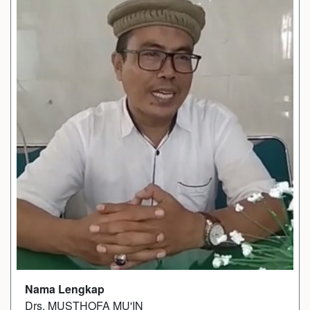
Nama Lengkap
Drs. MUSTHOFA MU'IN