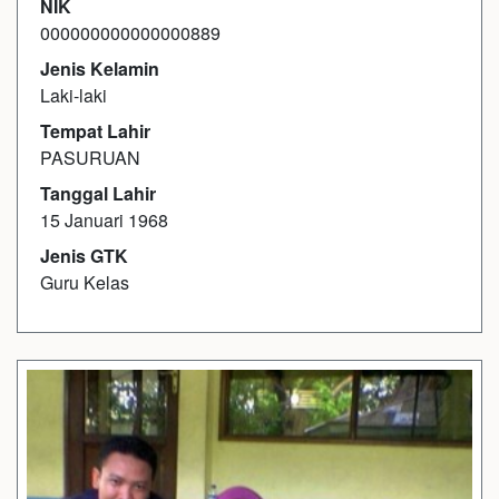
NIK
000000000000000889
Jenis Kelamin
Laki-laki
Tempat Lahir
PASURUAN
Tanggal Lahir
15 Januari 1968
Jenis GTK
Guru Kelas