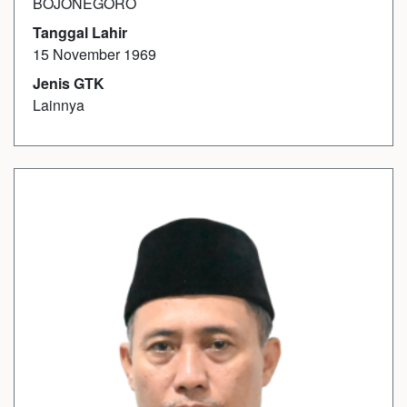
BOJONEGORO
Tanggal Lahir
15 November 1969
Jenis GTK
Lainnya