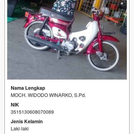
Nama Lengkap
MOCH. WIDODO WINARKO, S.Pd.
NIK
3515130608070089
Jenis Kelamin
Laki-laki