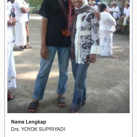
Nama Lengkap
Drs. YOYOK SUPRIYADI