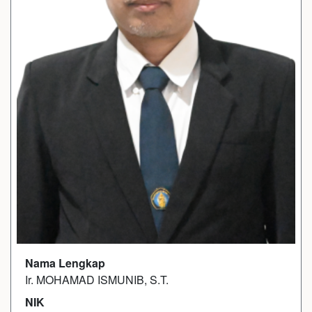
Nama Lengkap
Ir. MOHAMAD ISMUNIB, S.T.
NIK