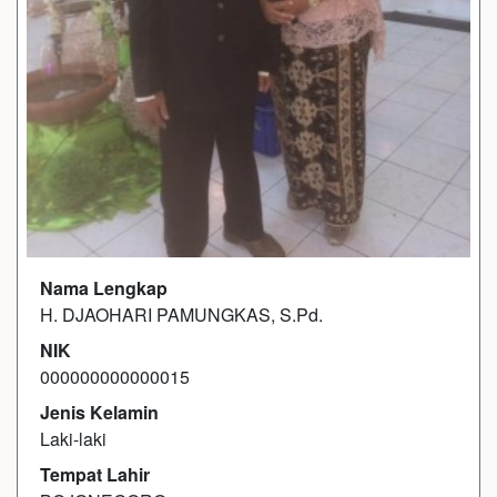
Nama Lengkap
H. DJAOHARI PAMUNGKAS, S.Pd.
NIK
000000000000015
Jenis Kelamin
Laki-laki
Tempat Lahir