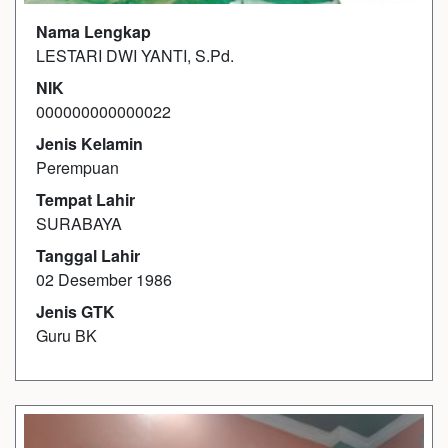
Nama Lengkap
LESTARI DWI YANTI, S.Pd.
NIK
000000000000022
Jenis Kelamin
Perempuan
Tempat Lahir
SURABAYA
Tanggal Lahir
02 Desember 1986
Jenis GTK
Guru BK