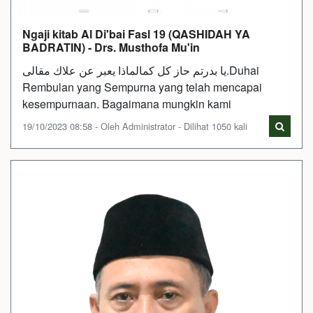
Ngaji kitab Al Di'bai Fasl 19 (QASHIDAH YA
BADRATIN) - Drs. Musthofa Mu'in
يا بدرتم حاز كل كمالماذا يعبر عن علاك مقالى.Duhai
Rembulan yang Sempurna yang telah mencapai
kesempurnaan. Bagaimana mungkin kami
19/10/2023 08:58 - Oleh Administrator - Dilihat 1050 kali