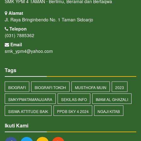
SMK YPM 4 TAMAN ⋅ Berilmu, Beramal dan Bertaqwa
Alamat
Jl. Raya Bringinbendo No. 1 Taman Sidoarjo
Telepon
(031) 7885362
Email
smk_ypm4@yahoo.com
Tags
BIOGRAFI
BIOGRAFI TOKOH
MUSTHOFA MUIN
2023
SMKYPM4TAMANJUARA
SEKILAS-INFO
IMAM AL GHAZALI
SISWA ATTITUDE BAIK
PPDB SKY 4 2024
NGAJI KITAB
Ikuti Kami