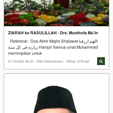
ZIARAH ke RASULILLAH - Drs. Musthofa Mu'in
Referensi : Doa Akhir Majlis Shalawat اللهم ارزقنا
زيارته فى كل سنة Hampir Semua umat Muhammad
memimpikan untuk
21/10/2023 06:43 - Oleh Administrator - Dilihat 1378 kali