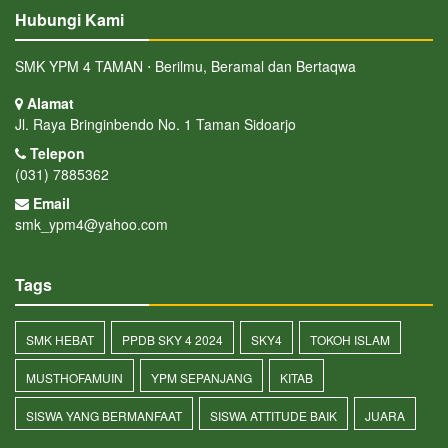
Hubungi Kami
SMK YPM 4 TAMAN ⋅ Berilmu, Beramal dan Bertaqwa
Alamat
Jl. Raya Bringinbendo No. 1 Taman Sidoarjo
Telepon
(031) 7885362
Email
smk_ypm4@yahoo.com
Tags
SMK HEBAT
PPDB SKY 4 2024
SKY4
TOKOH ISLAM
MUSTHOFAMUIN
YPM SEPANJANG
KITAB
SISWA YANG BERMANFAAT
SISWA ATTITUDE BAIK
JUARA