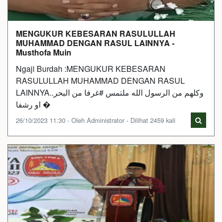
MENGUKUR KEBESARAN RASULULLAH
MUHAMMAD DENGAN RASUL LAINNYA -
Musthofa Muin
Ngaji Burdah :MENGUKUR KEBESARAN
RASULULLAH MUHAMMAD DENGAN RASUL
LAINNYA..وكلهم من الرسول الله ملتمس #غرفا من البحر
او رشفا �
26/10/2023 11:30 - Oleh Administrator - Dilihat 2459 kali