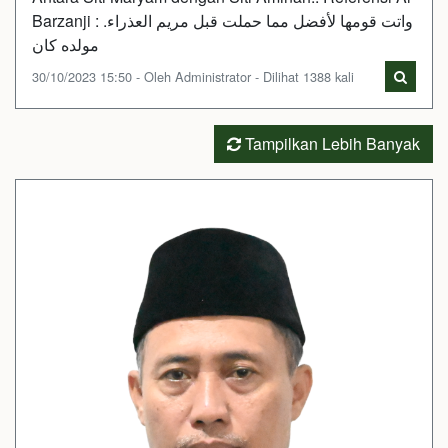
Barzanji : واتت قومها لأفضل مما حملت قبل مريم العذراء.
مولده كان
30/10/2023 15:50 - Oleh Administrator - Dilihat 1388 kali
Tampilkan Lebih Banyak