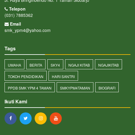
Telepon
(031) 7885362
Email
smk_ypm4@yahoo.com
Tags
UMAHA
BERITA
SKY4
NGAJI KITAB
NGAJIKITAB
TOKOH PENDIDIKAN
HARI SANTRI
PPDB SMK YPM 4 TAMAN
SMKYPM4TAMAN
BIOGRAFI
Ikuti Kami