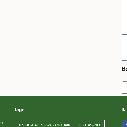
B
Tags
Ik
wa
TIPS MENJADI SISWA YANG BAIK
SEKILAS-INFO