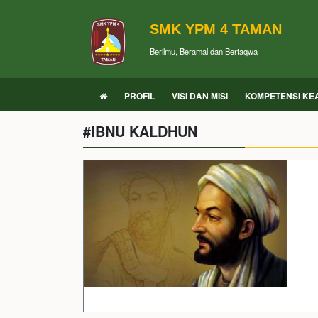
SMK YPM 4 TAMAN
Berilmu, Beramal dan Bertaqwa
PROFIL
VISI DAN MISI
KOMPETENSI KE
#IBNU KALDHUN