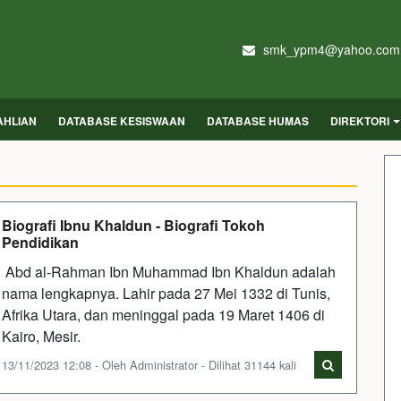
smk_ypm4@yahoo.com
AHLIAN
DATABASE KESISWAAN
DATABASE HUMAS
DIREKTORI
Biografi Ibnu Khaldun - Biografi Tokoh
Pendidikan
Abd al-Rahman Ibn Muhammad Ibn Khaldun adalah
nama lengkapnya. Lahir pada 27 Mei 1332 di Tunis,
Afrika Utara, dan meninggal pada 19 Maret 1406 di
Kairo, Mesir.
13/11/2023 12:08 - Oleh Administrator - Dilihat 31144 kali